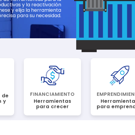
ductivas y la reactivación
mese y elija la herramienta
precisa para su necesidad.
FINANCIAMIENTO
EMPRENDIMIE
 de
n y
Herramientas
Herramient
para crecer
para empren