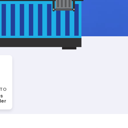
NTO
as
der