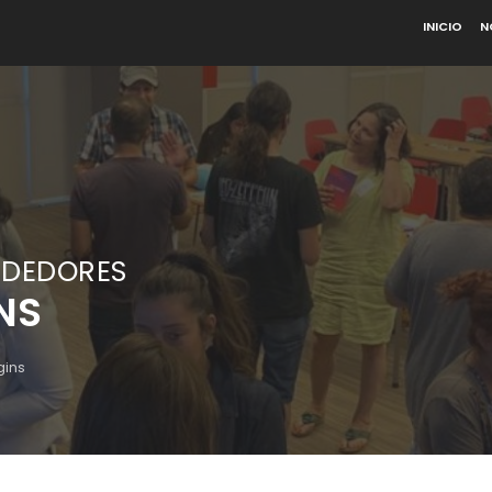
INICIO
N
NDEDORES
NS
gins