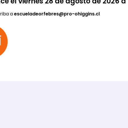
ce el viernes
28 de agosto de 2026 a 
riba a
escueladeorfebres@pro-ohiggins.cl