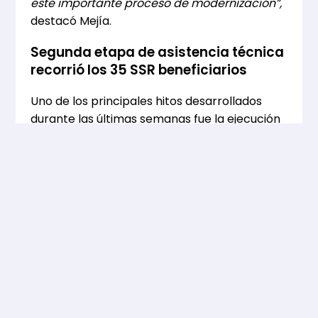
este importante proceso de modernización”,
destacó Mejía.
Segunda etapa de asistencia técnica
recorrió los 35 SSR beneficiarios
Uno de los principales hitos desarrollados
durante las últimas semanas fue la ejecución
de la segunda etapa del ciclo de asistencia
técnica, proceso que contempló visitas en
terreno a cada uno de los Servicios Sanitarios
Rurales participantes.
Durante este despliegue de la asistencia
técnica, se efectuó una revisión integral de la
infraestructura de cada servicio,
considerando la inspección de pozos,
sistemas de monitoreo y otros componentes
clave para su operación.